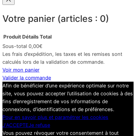
Votre panier
(articles : 0)
Produit
Détails
Total
Sous-total
0,00€
Produits
Les frais d’expédition, les taxes et les remises sont
calculés lors de la validation de commande.
dans
Voir mon panier
le
Valider la commande
Afin de bénéficier d’une expérience optimale sur notre
panier
site, vous pouvez accepter l’utilisation de cookies à des
fins d’enregistrement de vos informations de
connexions, d’identifications et de préférences.
Pour en savoir plus et paramétrer les cookies
J'ACCEPTE
Je refuse
Vous pouvez révoquer votre consentement à tout